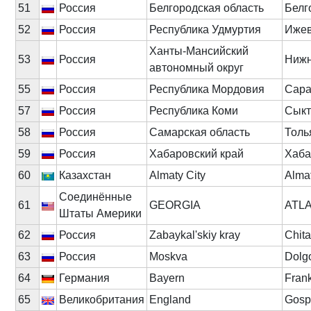
51
Россия
Белгородская область
Белг
52
Россия
Республика Удмуртия
Ижев
Ханты-Мансийский
53
Россия
Нижн
автономный округ
55
Россия
Республика Мордовия
Сара
57
Россия
Республика Коми
Сыкт
58
Россия
Самарская область
Толь
59
Россия
Хабаровский край
Хаба
60
Казахстан
Almaty City
Alma
Соединённые
61
GEORGIA
ATL
Штаты Америки
62
Россия
Zabaykal'skiy kray
Chita
63
Россия
Moskva
Dolg
64
Германия
Bayern
Frank
65
Великобритания
England
Gosp