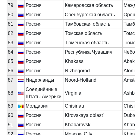
79
Россия
Кемеровская область
Межд
80
Россия
Оренбургская область
Орен
81
Россия
Тамбовская область
Тамб
82
Россия
Томская область
Томс
83
Россия
Тюменская область
Тюм
84
Россия
Республика Чувашия
Чебо
85
Россия
Khakass
Abak
86
Россия
Nizhegorod
Afon
87
Нидерланды
Noord-Holland
Amst
Соединённые
88
Virginia
Ashb
Штаты Америки
89
Молдавия
Chisinau
Chis
90
Россия
Kirovskaya oblast'
Dubr
91
Россия
Khabarovsk
Khab
92
Россия
Moscow City
Khim