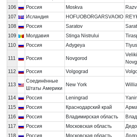
106
Россия
Moskva
Razv
107
Исландия
HOFUOBORGARSVAOIO
REY
108
Россия
Saratov
Sara
109
Молдавия
Stinga Nistrului
Tiras
110
Россия
Adygeya
Tlyus
Velik
111
Россия
Novgorod
Novg
112
Россия
Volgograd
Volg
Соединённые
113
New York
Willi
Штаты Америки
114
Россия
Leningrad
Yani
115
Россия
Краснодарский край
Арм
116
Россия
Владимирская область
Влад
117
Россия
Московская область
Дедо
118
Россия
Московская область
Долг