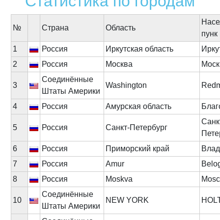
Статистика по городам
Насе
№
Cтрана
Область
пунк
1
Россия
Иркутская область
Ирку
2
Россия
Москва
Моск
Соединённые
3
Washington
Red
Штаты Америки
4
Россия
Амурская область
Благ
Санк
5
Россия
Санкт-Петербург
Пете
6
Россия
Приморский край
Влад
7
Россия
Amur
Belo
8
Россия
Moskva
Mos
Соединённые
10
NEW YORK
HOL
Штаты Америки