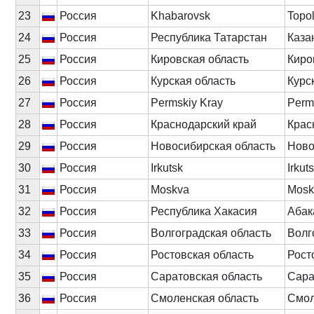
23
Россия
Khabarovsk
Topo
24
Россия
Республика Татарстан
Каза
25
Россия
Кировская область
Киро
26
Россия
Курская область
Курс
27
Россия
Permskiy Kray
Perm
28
Россия
Краснодарский край
Крас
29
Россия
Новосибирская область
Ново
30
Россия
Irkutsk
Irkut
31
Россия
Moskva
Mosk
32
Россия
Республика Хакасия
Абак
33
Россия
Волгоградская область
Волг
34
Россия
Ростовская область
Рост
35
Россия
Саратовская область
Сара
36
Россия
Смоленская область
Смол