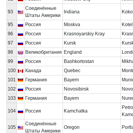
Соединённые
93
Indiana
Kok
Штаты Америки
95
Россия
Moskva
Kotel
96
Россия
Krasnoyarskiy Kray
Kras
97
Россия
Kursk
Kurs
98
Великобритания
England
Lond
99
Россия
Bashkortostan
Mikh
100
Канада
Quebec
Mont
101
Германия
Bayern
Muni
102
Россия
Novosibirsk
Novo
103
Германия
Bayern
Nure
Petro
104
Россия
Kamchatka
Kamc
Соединённые
105
Oregon
Portl
Штаты Америки