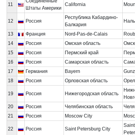
Соединённые
11
California
Moun
Штаты Америки
Республика Кабардино-
12
Россия
Наль
Балкария
13
Франция
Nord-Pas-de-Calais
Roub
14
Россия
Омская область
Омск
15
Россия
Пермский край
Пер
16
Россия
Самарская область
Сам
17
Германия
Bayern
Gunz
18
Россия
Орловская область
Орел
Ниж
19
Россия
Нижегородская область
Новг
20
Россия
Челябинская область
Челя
21
Россия
Moscow City
Mos
Saint
22
Россия
Saint Petersburg City
Pete