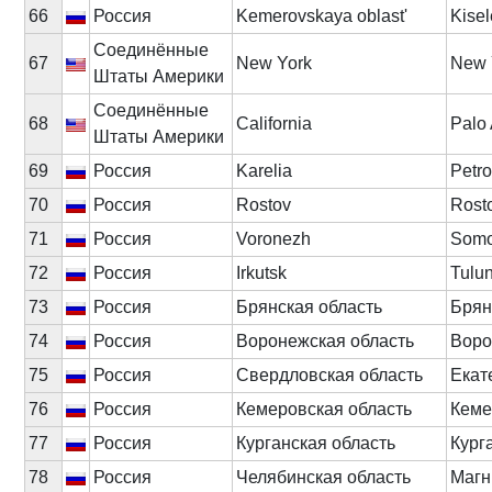
66
Россия
Kemerovskaya oblast'
Kise
Соединённые
67
New York
New 
Штаты Америки
Соединённые
68
California
Palo 
Штаты Америки
69
Россия
Karelia
Petr
70
Россия
Rostov
Rost
71
Россия
Voronezh
Som
72
Россия
Irkutsk
Tulu
73
Россия
Брянская область
Брян
74
Россия
Воронежская область
Вор
75
Россия
Свердловская область
Екат
76
Россия
Кемеровская область
Кеме
77
Россия
Курганская область
Кург
78
Россия
Челябинская область
Магн