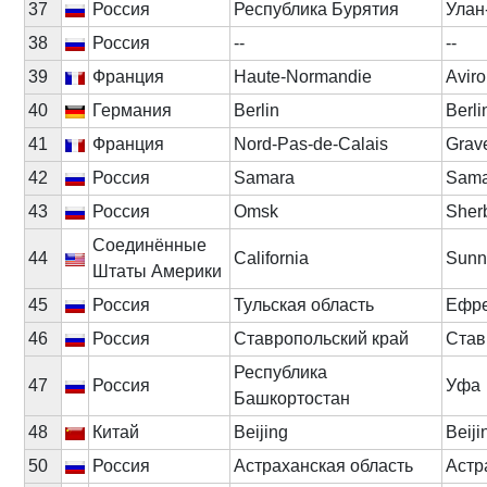
37
Россия
Республика Бурятия
Улан
38
Россия
--
--
39
Франция
Haute-Normandie
Avir
40
Германия
Berlin
Berli
41
Франция
Nord-Pas-de-Calais
Grav
42
Россия
Samara
Sama
43
Россия
Omsk
Sherb
Соединённые
44
California
Sunn
Штаты Америки
45
Россия
Тульская область
Ефр
46
Россия
Ставропольский край
Став
Республика
47
Россия
Уфа
Башкортостан
48
Китай
Beijing
Beiji
50
Россия
Астраханская область
Астр