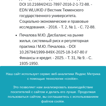
DOI 10.21684/2411-7897-2016-2-1-72-88. -
EDN WLUKID // Вестник Тюменского
государственного университета.
Социально-экономические и правовые
исследования. - 2016. - Т. 2, № 1. - С. 72-88.
Печалова М.Ю. Дисбаланс на рынке
жилья, системный риск и регуляторная
практика / М.Ю. Печалова. - DOI
10.26794/1999-849X-2025-18-3-67-80 //
Финансы и кредит. - 2025. - Т. 31, № 9. - С.
1935-1950.
Иваницкий В.В. Методика измерения
Наш сайт использует сервис веб-аналитики Яндекс Метрика
доступности жилья / В.В. Иваницкий. - DOI
с помощью технологии «cookie».
10.17059/ekon.reg.2024-3-16. - EDN
Это позволяет нам анализировать взаимодействие
SBLEAA // Экономика региона. - 2024. - Т.
посетителей с сайтом и делать его лучше. Продолжая
20, № 3. - С. 851-866.
пользоваться сайтом, вы соглашаетесь с использованием
файлов cookie.