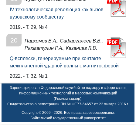
IV технологическая революция как вызов
вузовскому сообществу
2019. - Т. 29, № 4
20
Пархомов В.А., Сафаргалеев В.В.,
Рахматулин Р.А., Казанцев Л.В.
Q-всплески, генерируемые при контакте
межпланетной ударной волны с магнитосферой
2022. - Т. 32, № 1
Зарегистрирован Федеральной службой по надзору в сфере связи,
информационных технологий и массовых коммуникаций
(Ромкомнадзор).
Свидетельство о регистрации ПИ № ФС77-64657 от 22 января 2016 г.
Copyright © 2009 -
2026. Все права зарезервированы.
Байкальский государственный университет