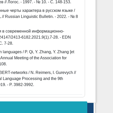
/ Логос. - 1997. - № 10. - С. 148-153.
ные черты характера в русском языке /
Russian Linguistic Bulletin. - 2022. - № 8
и в современной информационно-
24147/2413-6182.2021.9(1).7-28. - EDN
. 7-28.
 languages / P. Qi, Y. Zhang, Y. Zhang [et
 Annual Meeting of the Association for
108.
RT-networks / N. Reimers, I. Gurevych //
al Language Processing and the 9th
19. - P. 3982-3992.
массовых коммуникаций (Ромкомнадзор).