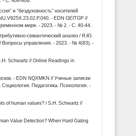
- С. 404-406.
сия" и "бездуховность" носителей
RNU.V925X.23.02.P.040. - EDN GEITGP //
еменном мире. - 2023. - № 2. - С. 40-44.
трибутивно-семантический анализ / Я.Ю.
 Вопросы управления. - 2023. - № 4(83). -
S.H. Schwartz // Online Readings in
розов. - EDN NQXMKN // Ученые записки
 Социология. Педагогика. Психология. -
nts of human values? / S.H. Schwartz //
uman Value Detection? When Hard Gating