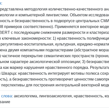
я:
представлена методология количественно-качественного ан
иологии и компьютерной лингвистики. Объектом исследов
ность и безнравственность в подкорпусе центральных СМИ
508 примеров соответственно). Применяется векторное мод
BERT с последующим снижением размерности и кластериза
 ключевые закономерности: 1) нравственность полифункци
 регулятивно-воспитательная, культурная, юридико-нормати
ена двумя компактными подкластерами (абстрактное морал
2) частичное перекрытие семантических пространств (прониц
ьном характере аксиологической оппозиции; 3) безнравств
 а как маркер нарушения нравственного порядка. Результа
 Шварца: нравственность интегрирует мотивы полюса сохр
сть), а безнравственность противоречит ценностям само
 перспективы для построения интегральной векторной моде
 слова:
аксиологема, лингвоаксиология, нравственность, к
вание