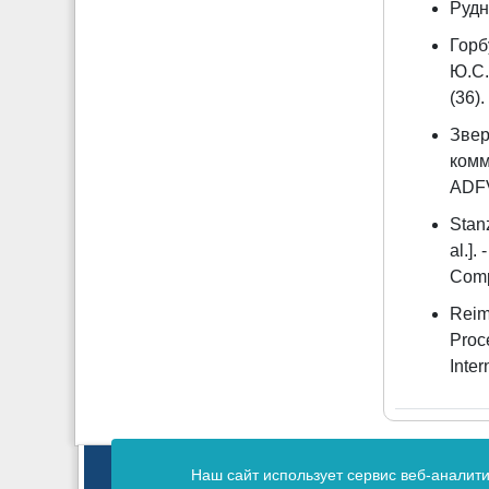
Рудн
Горб
Ю.С.
(36).
Звер
комм
ADFV
Stan
al.].
Comp
Reim
Proc
Inte
Зарегистрирован Федеральной службой 
Наш сайт использует сервис веб-аналит