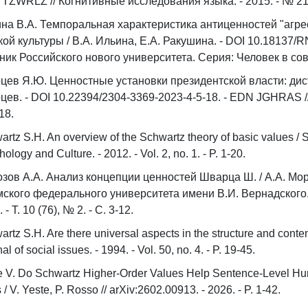
TZWRLZ // Когнитивные исследования языка. - 2015. - № 21. 
на В.А. Темпоральная характеристика антиценностей "агрес
кой культуры / В.А. Ильина, Е.А. Ракушина. - DOI 10.18137/
ник Российского нового университета. Серия: Человек в совр
цев Я.Ю. Ценностные установки президентской власти: дис
цев. - DOI 10.22394/2304-3369-2023-4-5-18. - EDN JGHRAS //
18.
artz S.H. An overview of the Schwartz theory of basic values / 
ology and Culture. - 2012. - Vol. 2, no. 1. - P. 1-20.
зов А.А. Анализ концепции ценностей Шварца Ш. / А.А. Мо
ского федерального университета имени В.И. Вернадского.
 - Т. 10 (76), № 2. - С. 3-12.
rtz S.H. Are there universal aspects in the structure and conte
al of social issues. - 1994. - Vol. 50, no. 4. - P. 19-45.
e V. Do Schwartz Higher-Order Values Help Sentence-Level H
 / V. Yeste, P. Rosso // arXiv:2602.00913. - 2026. - P. 1-42.