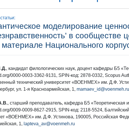
статьи:
нтическое моделирование ценност
езнравственность' в сообществе 
материале Национального корпус
.Д.
, кандидат филологических наук, доцент кафедры Б5 «Те
rcid.org/0000-0003-3362-9131, SPIN-код: 2878-0332, Scopus Au
венный технический университет «ВОЕНМЕХ» им. Д.Ф. Устин
ербург, ул. 1-я Красноармейская, 1,
mamaev_id@voenmeh.r
А.В.
, старший преподаватель, кафедра Б5 «Теоретическая и
rcid.org/0009-0009-8627-2915, SPIN-код: 2118-5524, Балтийс
ет «ВОЕНМЕХ» им. Д.Ф. Устинова, 190005, Российская Федера
ейская, 1,
lapteva_av@voenmeh.ru