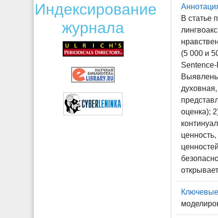
Индексирование
Аннотаци
В статье 
журнала
лингвоакс
нравствен
(5 000 и 
Sentence-
Выявлены
духовная,
представл
оценка); 
континуал
ценность,
ценностей
безопасно
открывает
Ключевые
моделиро