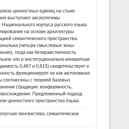
ализа ценностных единиц на стыке
ания выступают аксиологемы
 Национального корпуса русского языка
елирование на основе архитектуры
цией семантического пространства.
ональна (четыре смысловые зоны:
вная), тогда как безнравственность
ьное зло и институционально-конкретная
аемость 0,467 и 0,915) свидетельствует о
енность функционирует не как автономная
ты соотнесены с теорией базовых
анение (традиция, конформность,
превосхождения. Предложенный подход
ли ценностного пространства языка.
орпусная лингвистика, семантическое