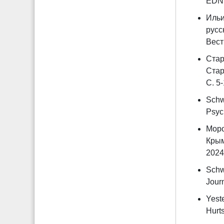
EDN 
Ильи
русс
Вест
Стар
Стар
С. 5-
Schw
Psych
Моро
Крым
2024.
Schwa
Journ
Yest
Hurts