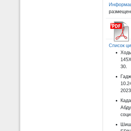
Информаци
размещени
Список ци
Ходы
145X
30.
Гадж
10.2
2023.
Када
Абду
соци
Шишк