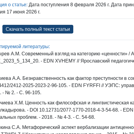
я о статье:
Дата поступления 8 февраля 2026 г. Дата приня
я 17 июня 2026 г.
Скачать полный текст статьи
тируемой литературы:
рев А.М. Современный взгляд на категорию «ценности» / А.
_2023_5_134_20. - EDN XVHEMY // Ярославский педагогически
иева А.А. Безнравственность как фактор преступности в со
4412/2412-2025-2023-2-96-105. - EDN FYRFFI // УЭПС: управ
 - № 2. - С. 96-105.
чиева Х.М. Ценность как философская и лингвистическая кат
лкадырова. - DOI 10.12731/2077-1770-2018-4-3-54-68. - E
альных проблем. - 2018. - № 4-3. - С. 54-68.
ина С.А. Метафорический аспект вербализации антиценност