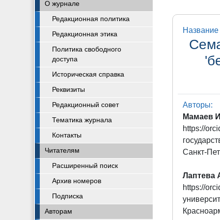
О журнале
Редакционная политика
Название 
Редакционная этика
Сема
Политика свободного
'б
доступа
Историческая справка
Реквизиты
Авторы:
Редакционный совет
Мамаев И
Тематика журнала
https://o
Контакты
государст
Читателям
Санкт-Пет
Расширенный поиск
Лаптева 
Архив номеров
https://o
Подписка
университ
Красноарм
Авторам