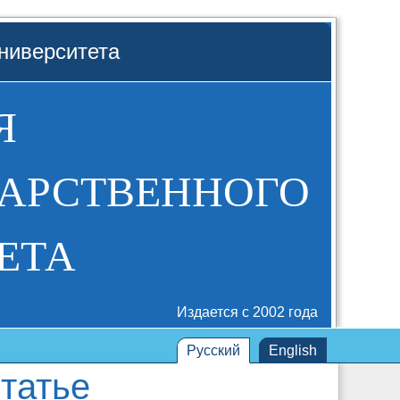
ниверситета
Я
ДАРСТВЕННОГО
ЕТА
Издается с 2002 года
Русский
English
татье