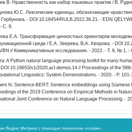
ев В. Нравственность как набор языковых практик / В. Руднев /
унова Ю.С. Лексические единицы, обозначающие нравствен
 Горбунова. - DOI 10.18454/RULB.2022.36.21. - EDN QELYWL // 
 - С. 9.
ева Е.А. Трансформация ценностных ориентиров молодеж
уникационной среде / Е.А. Зверева, В.А. Хворова. - DOI 10.
BN // Коммуникативные исследования. - 2022. - Т. 9, № 1. - С
za: A Python natural language processing toolkit for many human
 - DOI 10.18653/v1/2020.acl-demos.14 // Proceedings of the 58th
utational Linguistics: System Demonstrations. - 2020. - P. 101-
ers N. Sentence-BERT: Sentence embeddings using Siamese BE
eedings of the 2019 Conference on Empirical Methods in Natur
rnational Joint Conference on Natural Language Processing. - 20
по надзору в сфере связи, информационных технологий и 
ики Яндекс Метрика с помощью технологии «cookie».