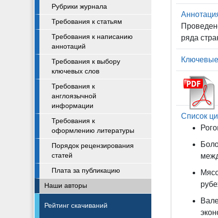
Рубрики журнала
Аннотаци
Требования к статьям
Проведено
Требования к написанию
ряда стра
аннотаций
Ключевые
Требования к выбору
ключевых слов
Требования к
англоязычной
информации
Список ци
Требования к
Рого
оформлению литературы
Боло
Порядок рецензирования
статей
межд
Плата за публикацию
Мясо
рубе
Наши авторы
Вале
Рейтинг скачиваний
экон