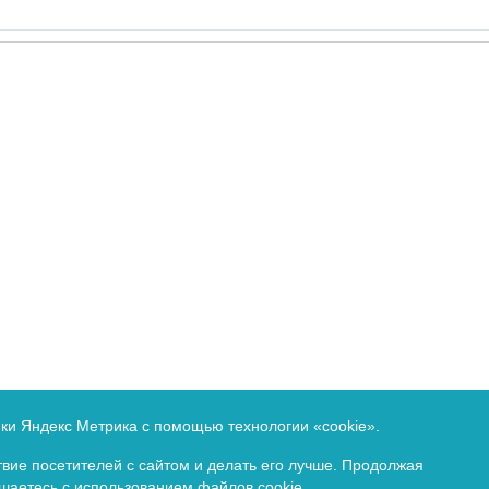
по надзору в сфере связи, информационных технологий и 
ики Яндекс Метрика с помощью технологии «cookie».
етельство о регистрации ПИ № ФС77-64657 от 22 января 20
вие посетителей с сайтом и делать его лучше. Продолжая
ашаетесь с использованием файлов cookie.