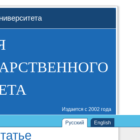
ниверситета
Я
ДАРСТВЕННОГО
ЕТА
Издается с 2002 года
Русский
English
татье