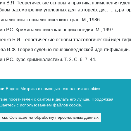
ин В.Я. Теоретические основы и практика применения иде
бном рассмотрении уголовных дел: автореф. дис. … д-ра юри
иналистика социалистических стран. М., 1986.
ин Р.С. Криминалистическая энциклопедия. М., 1997.
енко Б.И. Теоретические основы трасологической идентифик
ва В.Ф. Теория судебно-почерковедческой идентификации. М
ин Р.С. Курс криминалистики. Т. 2. С. 6, 7, 44.
по надзору в сфере связи, информационных технологий и 
ики Яндекс Метрика с помощью технологии «cookie».
етельство о регистрации ПИ № ФС77-64657 от 22 января 20
вие посетителей с сайтом и делать его лучше. Продолжая
ашаетесь с использованием файлов cookie.
Copyright © 2009 -
2026. Все права зарезервированы.
см. Согласие на обработку персональных данных
Байкальский государственный университет