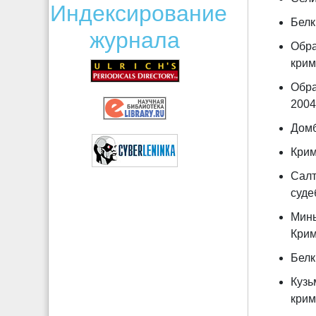
Индексирование
Белк
журнала
Обра
крим
Обра
2004
Домб
Крим
Салт
суде
Минь
Крим
Белки
Кузь
крим