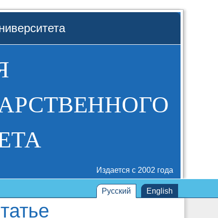
ниверситета
Я
ДАРСТВЕННОГО
ЕТА
Издается с 2002 года
Русский
English
татье