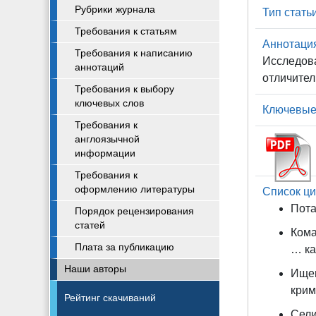
Рубрики журнала
Тип статьи
Требования к статьям
Аннотаци
Требования к написанию
Исследов
аннотаций
отличител
Требования к выбору
ключевых слов
Ключевые
Требования к
англоязычной
информации
Требования к
оформлению литературы
Список ци
Пота
Порядок рецензирования
статей
Кома
Плата за публикацию
… ка
Наши авторы
Ищен
крим
Рейтинг скачиваний
Сели