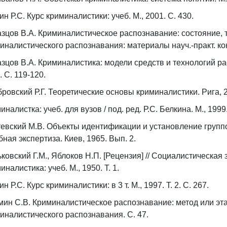
ин Р.С. Курс криминалистики: учеб. М., 2001. С. 430.
зцов В.А. Криминалистическое распознавание: состояние, 
иналистического распознавания: материалы науч.-практ. кон
зцов В.А. Криминалистика: модели средств и технологий ра
. С. 119-120.
ровский Р.Г. Теоретические основы криминалистики. Рига, 2
иналистка: учеб. для вузов / под. ред. Р.С. Белкина. М., 1999.
евский М.В. Объекты идентификации и установление групп
бная экспертиза. Киев, 1965. Вып. 2.
ковский Г.М., Яблоков Н.П. [Рецензия] // Социалистическая за
иналистика: учеб. М., 1950. Т. 1.
н Р.С. Курс криминалистики: в 3 т. М., 1997. Т. 2. С. 267.
мин С.В. Криминалистическое распознавание: метод или эт
иналистического распознавания. С. 47.