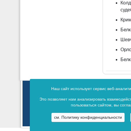
Колд
суде
Крим
Белк
Шевч
Орло
Белк
Зарегистрирован Федеральной службой 
Наш сайт использует сервис веб-аналит
Свид
Это позволяет нам анализировать взаимодейст
пользоваться сайтом, вы согл
см. Политику конфиденциальности