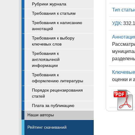
Рубрики журнала
Тип статьи
Требования к статьям
Требования к написанию
УДК:
332.
аннотаций
Аннотаци
Требования к выбору
Рассматри
ключевых слов
муниципал
Требования к
разделен
англоязычной
информации
Ключевые
Требования к
оценки и 
оформлению литературы
Порядок рецензирования
статей
Плата за публикацию
Наши авторы
Рейтинг скачиваний