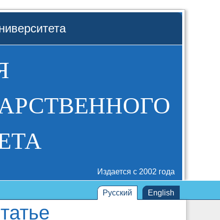
ниверситета
Я
ДАРСТВЕННОГО
ЕТА
Издается с 2002 года
Русский
English
татье