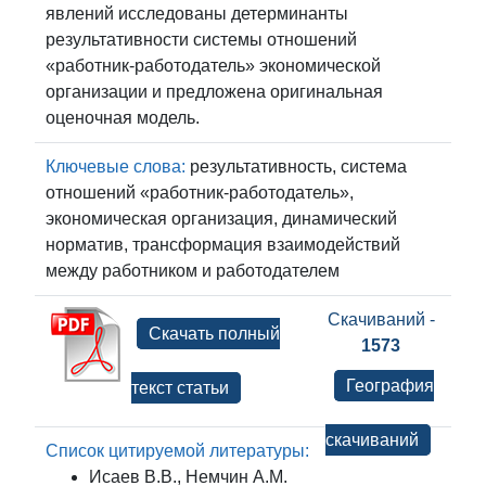
явлений исследованы детерминанты
результативности системы отношений
«работник-работодатель» экономической
организации и предложена оригинальная
оценочная модель.
Ключевые слова:
результативность, система
отношений «работник-работодатель»,
экономическая организация, динамический
норматив, трансформация взаимодействий
между работником и работодателем
Скачиваний -
Скачать полный
1573
География
текст статьи
скачиваний
Список цитируемой литературы:
Исаев В.В., Немчин А.М.