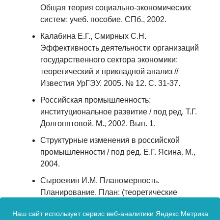
Общая теория социально-экономических
систем: учеб. пособие. СПб., 2002.
Калабина Е.Г., Смирных С.Н.
Эффективность деятельности организаций
государственного сектора экономики:
теоретический и прикладной анализ //
Известия УрГЭУ. 2005. № 12. С. 31-37.
Российская промышленность:
институциональное развитие / под ред. Т.Г.
Долгопятовой. М., 2002. Вып. 1.
Структурные изменения в российской
промышленности / под ред. Е.Г. Ясина. М.,
2004.
Сыроежин И.М. Планомерность.
Планирование. План: (теоретические
очерки) / науч. ред. Е.З. Майминас. М.,
Наш сайт использует сервис веб-аналитики Яндекс Метрика
1986.