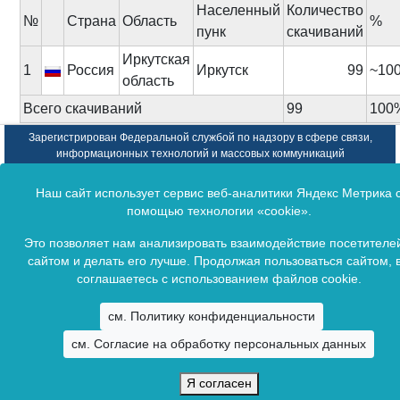
Населенный
Количество
№
Cтрана
Область
%
пунк
скачиваний
Иркутская
1
Россия
Иркутск
99
~10
область
Всего скачиваний
99
100
Зарегистрирован Федеральной службой по надзору в сфере связи,
информационных технологий и массовых коммуникаций
(Ромкомнадзор).
Свидетельство о регистрации ПИ № ФС77-64657 от 22 января 2016 г.
Наш сайт использует сервис веб-аналитики Яндекс Метрика 
Copyright © 2009 -
помощью технологии «cookie».
2026. Все права зарезервированы.
Байкальский государственный университет
Это позволяет нам анализировать взаимодействие посетителе
сайтом и делать его лучше. Продолжая пользоваться сайтом, 
соглашаетесь с использованием файлов cookie.
см. Политику конфиденциальности
см. Согласие на обработку персональных данных
Я согласен