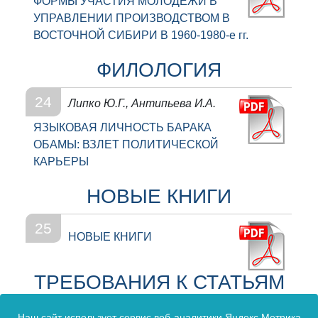
ФОРМЫ УЧАСТИЯ МОЛОДЕЖИ В
УПРАВЛЕНИИ ПРОИЗВОДСТВОМ В
ВОСТОЧНОЙ СИБИРИ В 1960-1980-е гг.
ФИЛОЛОГИЯ
24
Липко Ю.Г., Антипьева И.А.
ЯЗЫКОВАЯ ЛИЧНОСТЬ БАРАКА
ОБАМЫ: ВЗЛЕТ ПОЛИТИЧЕСКОЙ
КАРЬЕРЫ
НОВЫЕ КНИГИ
25
НОВЫЕ КНИГИ
ТРЕБОВАНИЯ К СТАТЬЯМ
26
Наш сайт использует сервис веб-аналитики Яндекс Метрика